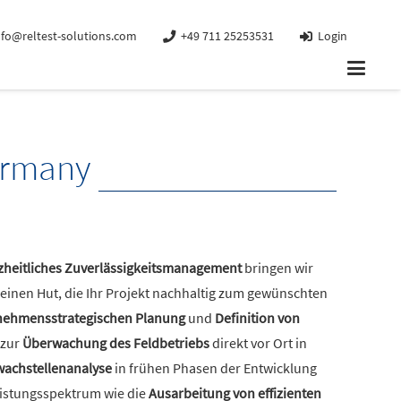
nfo@reltest-solutions.com
+49 711 25253531
Login
Germany
zheitliches
Zuverlässigkeitsmanagement
bringen wir
einen Hut, die Ihr Projekt nachhaltig zum gewünschten
nehmensstrategischen Planung
und
Definition von
 zur
Überwachung des Feldbetriebs
direkt vor Ort in
achstellenanalyse
in frühen Phasen der Entwicklung
istungsspektrum wie die
Ausarbeitung von effizienten