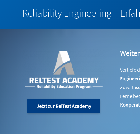
Reliability Engineering – Erf
Weiter
Vertiefe
Engineer
Zuverläss
Lerne be
Kooperati
Jetzt zur RelTest Academy