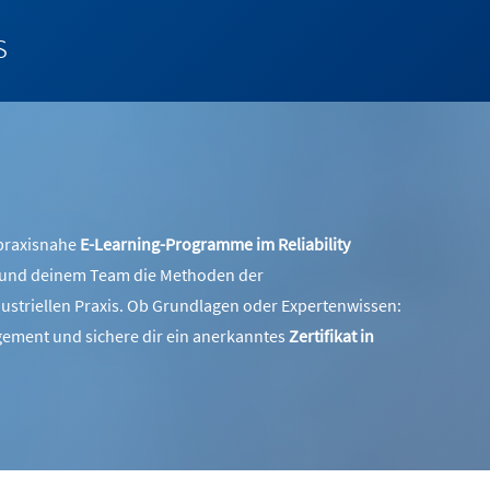
s
 praxisnahe
E-Learning-Programme im Reliability
dir und deinem Team die Methoden der
ndustriellen Praxis. Ob Grundlagen oder Expertenwissen:
ement und sichere dir ein anerkanntes
Zertifikat in