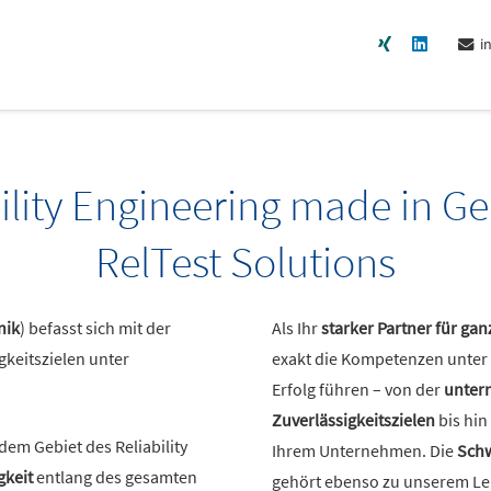
i
ility Engineering made in 
RelTest Solutions
nik
) befasst sich mit der
Als Ihr
starker Partner für gan
gkeitszielen unter
exakt die Kompetenzen unter 
Erfolg führen – von der
unter
Zuverlässigkeitszielen
bis hin
dem Gebiet des Reliability
Ihrem Unternehmen. Die
Schw
gkeit
entlang des gesamten
gehört ebenso zu unserem Le