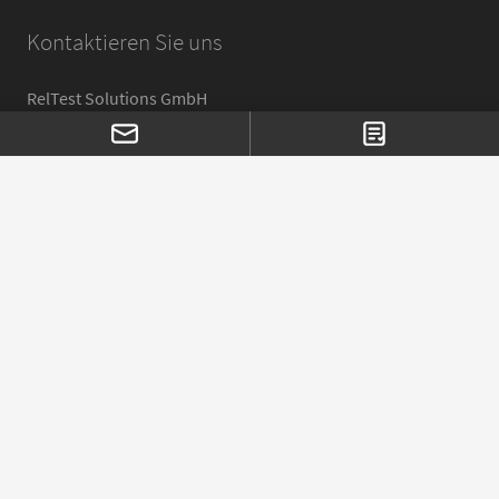
Kontaktieren Sie uns
RelTest Solutions GmbH
Steglen 26
71083 Herrenberg
Mail:
info@reltest-solutions.com
Telefon:
+49 711 25253531
Schnellzugriff
Zuverlässigkeitstechnik
Zuverlässigkeitsmanagement
Kontakt
Glossar